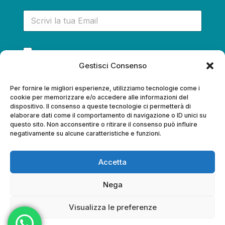
E
-
m
a
P
i
Acconsento a ricevere via e-mail informazioni,
r
l
*
aggiornamenti e promozioni
Gestisci Consenso
i
*
v
a
Iscriviti alla newsletter!
Per fornire le migliori esperienze, utilizziamo tecnologie come i
c
cookie per memorizzare e/o accedere alle informazioni del
dispositivo. Il consenso a queste tecnologie ci permetterà di
y
elaborare dati come il comportamento di navigazione o ID unici su
*
questo sito. Non acconsentire o ritirare il consenso può influire
negativamente su alcune caratteristiche e funzioni.
Copyright © 2025 Mama Dunia Travel di
Accetta
Roberta Onnis | P.IVA 03026200901 |
In collaborazione con Sardinia Tourism Lab - fondo di
Nega
garanzia fondo vacanze felici - LICENZA NR. 477 - RC
Europe assistance n° polizza 4839888
Visualizza le preferenze
L’esercizio della professione di guida turistica è autorizzato
dalla Regione Autonoma della Sardegna e iscrizione al