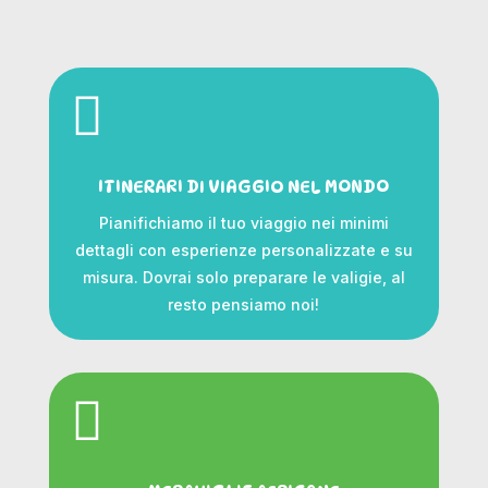

ITINERARI DI VIAGGIO NEL MONDO
Pianifichiamo il tuo viaggio nei minimi
dettagli con esperienze personalizzate e su
misura. Dovrai solo preparare le valigie, al
resto pensiamo noi!
