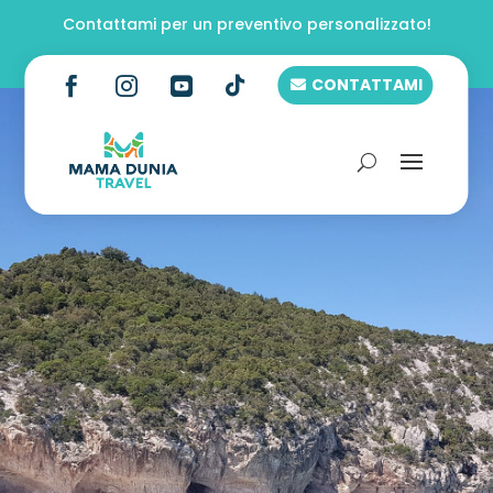
Contattami per un preventivo personalizzato!

CONTATTAMI


