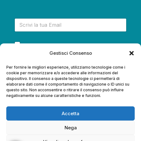
E
-
m
a
P
i
Acconsento a ricevere via e-mail informazioni,
r
l
*
aggiornamenti e promozioni
Gestisci Consenso
i
*
v
a
Iscriviti alla newsletter!
Per fornire le migliori esperienze, utilizziamo tecnologie come i
c
cookie per memorizzare e/o accedere alle informazioni del
dispositivo. Il consenso a queste tecnologie ci permetterà di
y
elaborare dati come il comportamento di navigazione o ID unici su
*
questo sito. Non acconsentire o ritirare il consenso può influire
negativamente su alcune caratteristiche e funzioni.
Copyright © 2025 Mama Dunia Travel di
Accetta
Roberta Onnis | P.IVA 03026200901 |
In collaborazione con Sardinia Tourism Lab - fondo di
Nega
garanzia fondo vacanze felici - LICENZA NR. 477 - RC
Europe assistance n° polizza 4839888