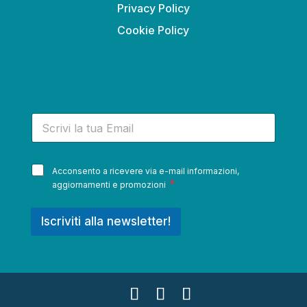
Privacy Policy
Cookie Policy
E
-
m
a
P
i
Acconsento a ricevere via e-mail informazioni,
r
l
*
aggiornamenti e promozioni
i
*
v
a
Iscriviti alla newsletter!
c
y
*