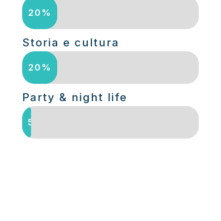
20%
20%
Storia e cultura
20%
20%
Party & night life
5%
5%