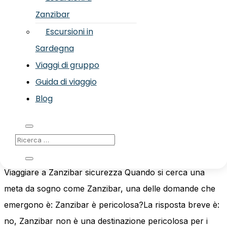
Zanzibar
leoni ed elefanti e spiagge bianche affacciate sull’Oceano
Indiano. Ma com’è davvero vivere un viaggio...
Escursioni in
Sardegna
Viaggi di gruppo
Guida di viaggio
Zanzibar è pericolosa? La verità per
Blog
chi vuole viaggiare in sicurezza
Mag 3, 2026
|
Curiosità
Viaggiare a Zanzibar sicurezza Quando si cerca una
meta da sogno come Zanzibar, una delle domande che
emergono è: Zanzibar è pericolosa?La risposta breve è:
no, Zanzibar non è una destinazione pericolosa per i