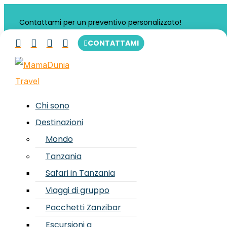
Contattami per un preventivo personalizzato!




CONTATTAMI
Chi sono
Tanzania e Zanzibar in gruppo: com’è
Destinazioni
davvero l’esperienza tra safari e mare
Mondo
Tanzania
Mag 21, 2026
|
Curiosità
Safari in Tanzania
Viaggi di gruppo
Tanzania e Zanzibar in gruppo: l’esperienza autentica
Pacchetti Zanzibar
tra safari, mare e nuove amicizie Chi sogna l’Africa
Escursioni a
spesso immagina tramonti infiniti nella savana, safari tra