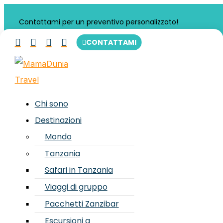
Contattami per un preventivo personalizzato!




CONTATTAMI
Chi sono
Destinazioni
Mondo
Tanzania
Safari in Tanzania
Viaggi di gruppo
Pacchetti Zanzibar
Escursioni a