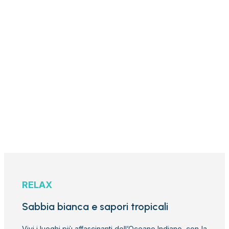
RELAX
Sabbia bianca e sapori tropicali
Vivi i luoghi più affascinanti dell’Oceano Indiano, con la