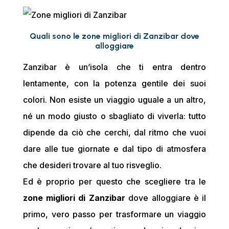
Quali
sono
le
zone
migliori
di
Zanzibar
dove
alloggiare
Zanzibar
è
un’isola
che
ti
entra
dentro
lentamente,
con
la
potenza
gentile
dei
suoi
colori.
Non
esiste
un
viaggio
uguale
a
un
altro,
né
un
modo
giusto
o
sbagliato
di
viverla:
tutto
dipende
da
ciò
che
cerchi,
dal
ritmo
che
vuoi
dare
alle
tue
giornate
e
dal
tipo
di
atmosfera
che
desideri
trovare
al
tuo
risveglio.
Ed
è
proprio
per
questo
che
scegliere
tra
le
zone
migliori
di
Zanzibar
dove
alloggiare
è
il
primo,
vero
passo
per
trasformare
un
viaggio