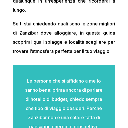
qualunque
in
un’esperienza
che
ricorderai
a
lungo.
Se
ti
stai
chiedendo
quali
sono
le
zone
migliori
di
Zanzibar
dove
alloggiare,
in
questa
guida
scoprirai
quali
spiagge
e
località
scegliere
per
trovare
l’atmosfera
perfetta
per
il
tuo
viaggio.
Le persone che si affidano a me lo
sanno bene: prima ancora di parlare
di hotel o di budget, chiedo sempre
che tipo di viaggio desideri. Perché
Zanzibar non è una sola: è fatta di
paesaggi, energie e prospettive